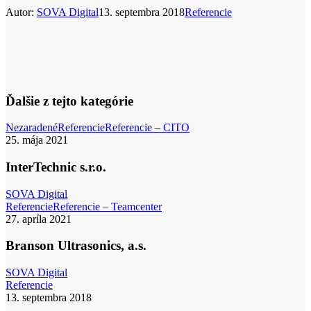
Autor:
SOVA Digital
13. septembra 2018
Referencie
Ďalšie z tejto kategórie
InterTechnic
Nezaradené
Referencie
Referencie – CITO
s.r.o.
25. mája 2021
InterTechnic s.r.o.
SOVA Digital
Branson
Referencie
Referencie – Teamcenter
Ultrasonics,
27. apríla 2021
a.s.
Branson Ultrasonics, a.s.
SOVA Digital
ZTS
Referencie
VVÚ
13. septembra 2018
Košice