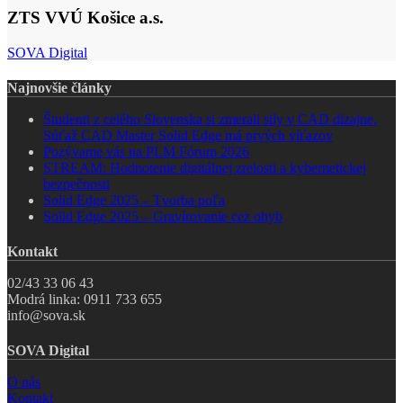
a.s.
ZTS VVÚ Košice a.s.
SOVA Digital
Najnovšie články
Študenti z celého Slovenska si zmerali sily v CAD dizajne.
Súťaž CAD Master Solid Edge má prvých víťazov
Pozývame vás na PLM Fórum 2026
STREAM: Hodnotenie digitálnej zrelosti a kybernetickej
bezpečnosti
Solid Edge 2025 – Tvorba poľa
Solid Edge 2025 – Gravírovanie cez ohyb
Kontakt
02/43 33 06 43
Modrá linka: 0911 733 655
info@sova.sk
SOVA Digital
O nás
Kontakt