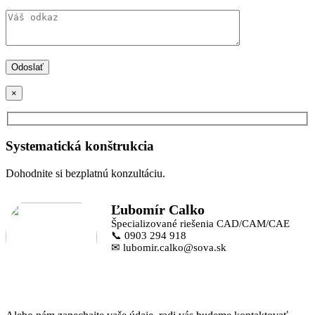
×
Systematická konštrukcia
Dohodnite si bezplatnú konzultáciu.
Ľubomír Calko
Špecializované riešenia CAD/CAM/CAE
📞 0903 294 918
✉ lubomir.calko@sova.sk