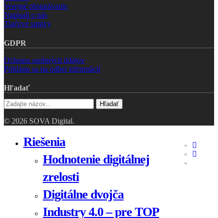
Verejné obstarávanie
Napísali o nás
Tlačové správy
GDPR
Ochrana osobných údajov
Prihláste sa na odber informácií
Hľadať
Hľadať
© 2026 SOVA Digital.
Close
Riešenia
faceboo
Menu
linkedin
Hodnotenie digitálnej
youtube
zrelosti
Digitálne dvojča
Industry 4.0 – pre TOP