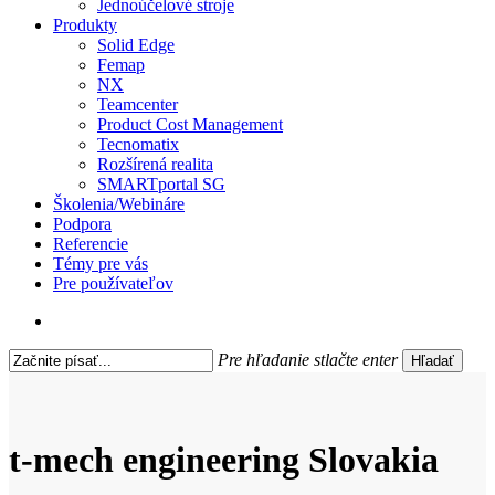
Jednoúčelové stroje
Produkty
Solid Edge
Femap
NX
Teamcenter
Product Cost Management
Tecnomatix
Rozšírená realita
SMARTportal SG
Školenia/Webináre
Podpora
Referencie
Témy pre vás
Pre používateľov
search
Pre hľadanie stlačte enter
Hľadať
Close
Search
t-mech engineering Slovakia