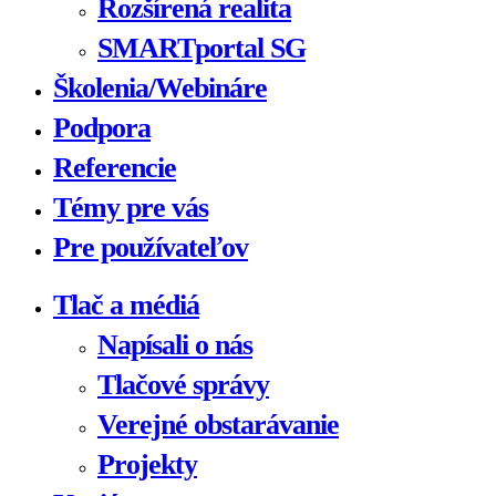
Rozšírená realita
SMARTportal SG
Školenia/Webináre
Podpora
Referencie
Témy pre vás
Pre používateľov
Tlač a médiá
Napísali o nás
Tlačové správy
Verejné obstarávanie
Projekty