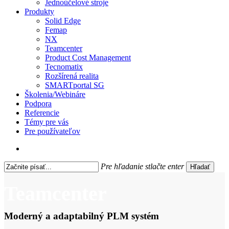
Jednoúčelové stroje
Produkty
Solid Edge
Femap
NX
Teamcenter
Product Cost Management
Tecnomatix
Rozšírená realita
SMARTportal SG
Školenia/Webináre
Podpora
Referencie
Témy pre vás
Pre používateľov
search
Pre hľadanie stlačte enter
Hľadať
Close
Search
Teamcenter
Moderný a adaptabilný PLM systém