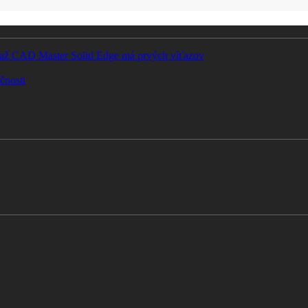
Súťaž CAD Master Solid Edge má prvých víťazov
čnosti