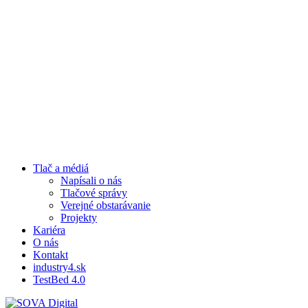
Tlač a médiá
Napísali o nás
Tlačové správy
Verejné obstarávanie
Projekty
Kariéra
O nás
Kontakt
industry4.sk
TestBed 4.0