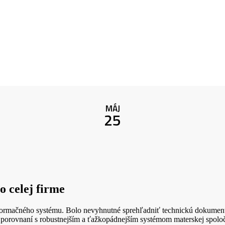
MÁJ
25
o celej firme
informačného systému. Bolo nevyhnutné sprehľadniť technickú dokument
a v porovnaní s robustnejším a ťažkopádnejším systémom materskej spoloč