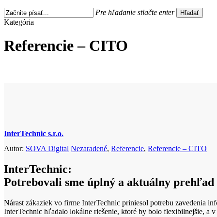
Pre hľadanie stlačte enter
Hľadať
Close
Kategória
Search
Referencie – CITO
InterTechnic s.r.o.
Autor:
SOVA Digital
Nezaradené
,
Referencie
,
Referencie – CITO
InterTechnic:
Potrebovali sme úplný a aktuálny prehľad 
Nárast zákaziek vo firme InterTechnic priniesol potrebu zavedenia 
InterTechnic hľadalo lokálne riešenie, ktoré by bolo flexibilnejšie, 