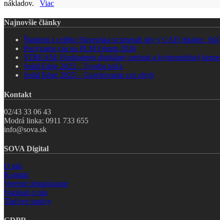
nákladov.
Viac
Najnovšie články
Študenti z celého Slovenska si zmerali sily v CAD dizajne. 
Pozývame vás na PLM Fórum 2026
STREAM: Hodnotenie digitálnej zrelosti a kybernetickej bezpe
Solid Edge 2025 – Tvorba poľa
Solid Edge 2025 – Gravírovanie cez ohyb
Kontakt
02/43 33 06 43
Modrá linka: 0911 733 655
info@sova.sk
SOVA Digital
O nás
Kontakt
Verejné obstarávanie
Napísali o nás
Tlačové správy