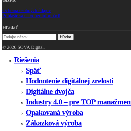
GDPR
Ochrana osobných údajov
Prihláste sa na odber informácií
Hľadať
Hľadať
© 2026 SOVA Digital.
Close
Riešenia
Menu
Späť
Hodnotenie digitálnej zrelosti
Digitálne dvojča
Industry 4.0 – pre TOP manažmen
Opakovaná výroba
Zákazková výroba