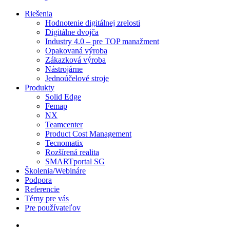
search
Menu
Riešenia
Hodnotenie digitálnej zrelosti
Digitálne dvojča
Industry 4.0 – pre TOP manažment
Opakovaná výroba
Zákazková výroba
Nástrojárne
Jednoúčelové stroje
Produkty
Solid Edge
Femap
NX
Teamcenter
Product Cost Management
Tecnomatix
Rozšírená realita
SMARTportal SG
Školenia/Webináre
Podpora
Referencie
Témy pre vás
Pre používateľov
search