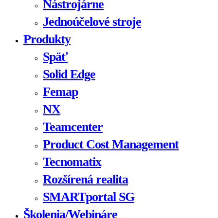
Nástrojárne
Jednoúčelové stroje
Produkty
Späť
Solid Edge
Femap
NX
Teamcenter
Product Cost Management
Tecnomatix
Rozšírená realita
SMARTportal SG
Školenia/Webináre