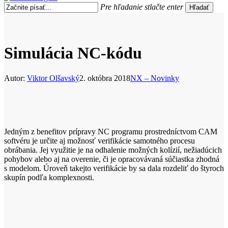
search
Menu
Pre hľadanie stlačte enter
Hľadať
Close
Search
Simulácia NC-kódu
Autor:
Viktor Olšavský
2. októbra 2018
NX – Novinky
Jedným z benefitov prípravy NC programu prostredníctvom CAM
softvéru je určite aj možnosť verifikácie samotného procesu
obrábania. Jej využitie je na odhalenie možných kolízií, nežiadúcich
pohybov alebo aj na overenie, či je opracovávaná súčiastka zhodná
s modelom. Úroveň takejto verifikácie by sa dala rozdeliť do štyroch
skupín podľa komplexnosti.