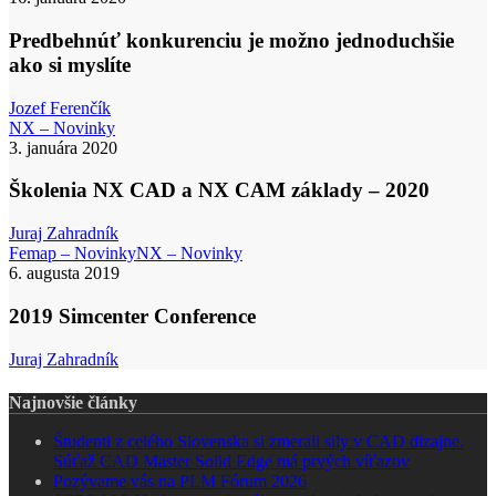
je
možno
Predbehnúť konkurenciu je možno jednoduchšie
jednoduchšie
ako si myslíte
ako
si
Jozef Ferenčík
myslíte
Školenia
NX – Novinky
NX
3. januára 2020
CAD
a
Školenia NX CAD a NX CAM základy – 2020
NX
CAM
Juraj Zahradník
základy
2019
Femap – Novinky
NX – Novinky
–
Simcenter
6. augusta 2019
2020
Conference
2019 Simcenter Conference
Juraj Zahradník
Najnovšie články
Študenti z celého Slovenska si zmerali sily v CAD dizajne.
Súťaž CAD Master Solid Edge má prvých víťazov
Pozývame vás na PLM Fórum 2026