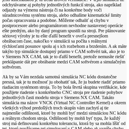
odchytávame aj pohyby jednotlivých funkcií stroja, ako napríklad
odjazdy na výmenu nástroja či na konkrétne body voči
súradnicovému systému stroja, alebo odhalíme kinematické limity
počas opracovania a podobne. Môžeme odhaliť aj chybu v
postprocesore alebo programátorom nevhodne nastavenej operácie
ešte predtým, ako by daný program spustili na stroji. Pre plánovanie
sériovej výroby je tu ešte ďalší benefit v oveľa presnejšom
obrábacom čase, nakoľko v simulácii sa počíta s reálnymi
rýchlosťami posunov spolu aj s ich rozbehom a brzdením. A ak máte
takýto typ simulácie dostupný priamo v CAM softvéri tak, ako je to
v Siemens NX CAM, tak je to ďalší benefit, pretože nemusíte riešiť
preklápanie dát pre obrábanie medzi CAM softvérom a simulačným
softvérom.
Ak by sa Vám nezdala samotná simulácia NC kódu dostatočne
presná, tak je tu možnosť ju obohatiť tak, že ju budete riadiť priamo
riadiacim systémom stroja. To by bola štvrtá skupina verifikácie, kde
použijete riadenie s konkrétneho CNC stroja pre riadenie pohybov
jednotlivých časti modelu stroja v Siemens NX CAM. Takáto
simulácia ma názov VNCK (Virtual NC Controller Kernel) a okrem
všetkých výhod predošlých troch skupín vám zachytí aj tie
najmenšie odlišnosti, ktoré by mohli byť medzi simuláciou NC kódu
a reálnym chodom stroja. Odlišnosti by mohli byť typu, že každý
stroj má definovanú konkrétnu toleranciu, ktorá by sa mohla líšiť od
tej, ktorú používame pri simulovaní v CAM alebo ak vypíše chybu,