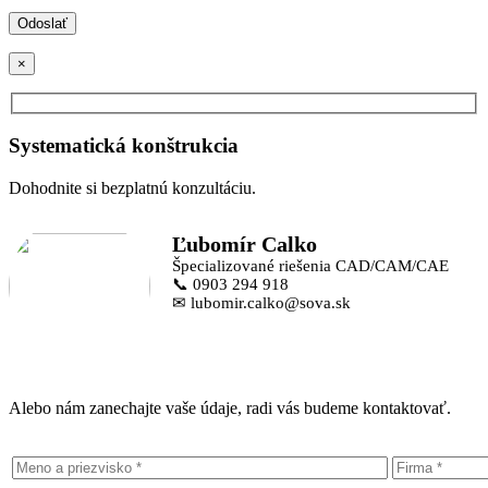
×
Systematická konštrukcia
Dohodnite si bezplatnú konzultáciu.
Ľubomír Calko
Špecializované riešenia CAD/CAM/CAE
📞 0903 294 918
✉ lubomir.calko@sova.sk
Alebo nám zanechajte vaše údaje, radi vás budeme kontaktovať.