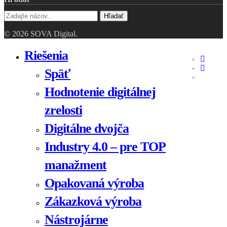
Hľadať
© 2026 SOVA Digital.
Close
Riešenia
faceboo
Menu
linkedin
Späť
youtube
Hodnotenie digitálnej
zrelosti
Digitálne dvojča
Industry 4.0 – pre TOP
manažment
Opakovaná výroba
Zákazková výroba
Nástrojárne