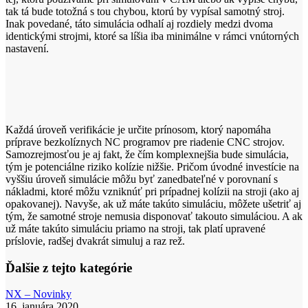
tak tá bude totožná s tou chybou, ktorú by vypísal samotný stroj.
Inak povedané, táto simulácia odhalí aj rozdiely medzi dvoma
identickými strojmi, ktoré sa líšia iba minimálne v rámci vnútorných
nastavení.
Každá úroveň verifikácie je určite prínosom, ktorý napomáha
príprave bezkolíznych NC programov pre riadenie CNC strojov.
Samozrejmosťou je aj fakt, že čím komplexnejšia bude simulácia,
tým je potenciálne riziko kolízie nižšie. Pričom úvodné investície na
vyššiu úroveň simulácie môžu byť zanedbateľné v porovnaní s
nákladmi, ktoré môžu vzniknúť pri prípadnej kolízii na stroji (ako aj
opakovanej). Navyše, ak už máte takúto simuláciu, môžete ušetriť aj
tým, že samotné stroje nemusia disponovať takouto simuláciou. A ak
už máte takúto simuláciu priamo na stroji, tak platí upravené
príslovie, radšej dvakrát simuluj a raz rež.
Ďalšie z tejto kategórie
Predbehnúť
NX – Novinky
konkurenciu
16. januára 2020