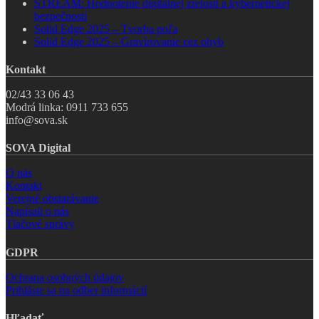
STREAM: Hodnotenie digitálnej zrelosti a kybernetickej
bezpečnosti
Solid Edge 2025 – Tvorba poľa
Solid Edge 2025 – Gravírovanie cez ohyb
Kontakt
02/43 33 06 43
Modrá linka: 0911 733 655
info@sova.sk
SOVA Digital
O nás
Kontakt
Verejné obstarávanie
Napísali o nás
Tlačové správy
GDPR
Ochrana osobných údajov
Prihláste sa na odber informácií
Hľadať