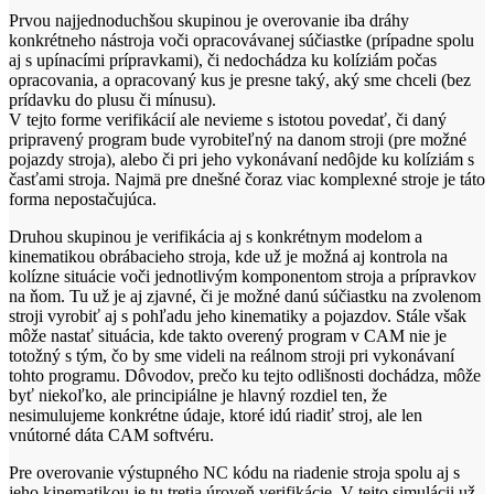
Prvou najjednoduchšou skupinou je overovanie iba dráhy
konkrétneho nástroja voči opracovávanej súčiastke (prípadne spolu
aj s upínacími prípravkami), či nedochádza ku kolíziám počas
opracovania, a opracovaný kus je presne taký, aký sme chceli (bez
prídavku do plusu či mínusu).
V tejto forme verifikácií ale nevieme s istotou povedať, či daný
pripravený program bude vyrobiteľný na danom stroji (pre možné
pojazdy stroja), alebo či pri jeho vykonávaní nedôjde ku kolíziám s
časťami stroja. Najmä pre dnešné čoraz viac komplexné stroje je táto
forma nepostačujúca.
Druhou skupinou je verifikácia aj s konkrétnym modelom a
kinematikou obrábacieho stroja, kde už je možná aj kontrola na
kolízne situácie voči jednotlivým komponentom stroja a prípravkov
na ňom. Tu už je aj zjavné, či je možné danú súčiastku na zvolenom
stroji vyrobiť aj s pohľadu jeho kinematiky a pojazdov. Stále však
môže nastať situácia, kde takto overený program v CAM nie je
totožný s tým, čo by sme videli na reálnom stroji pri vykonávaní
tohto programu. Dôvodov, prečo ku tejto odlišnosti dochádza, môže
byť niekoľko, ale principiálne je hlavný rozdiel ten, že
nesimulujeme konkrétne údaje, ktoré idú riadiť stroj, ale len
vnútorné dáta CAM softvéru.
Pre overovanie výstupného NC kódu na riadenie stroja spolu aj s
jeho kinematikou je tu tretia úroveň verifikácie. V tejto simulácii už