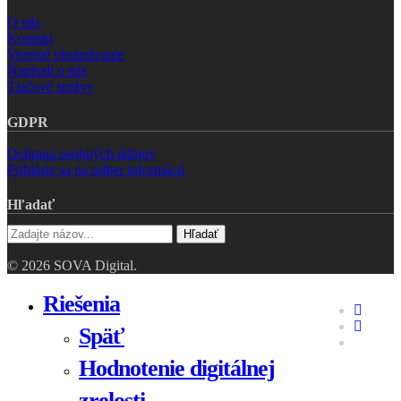
O nás
Kontakt
Verejné obstarávanie
Napísali o nás
Tlačové správy
GDPR
Ochrana osobných údajov
Prihláste sa na odber informácií
Hľadať
Hľadať
© 2026 SOVA Digital.
Close
Riešenia
faceboo
Menu
linkedin
Späť
youtube
Hodnotenie digitálnej
zrelosti