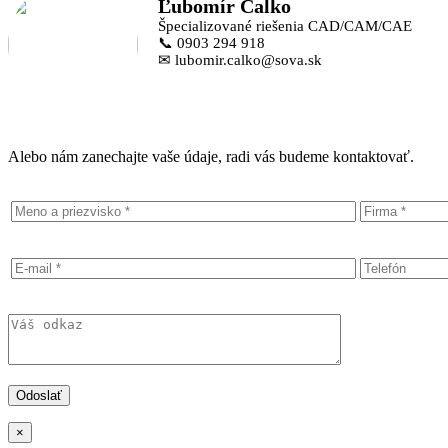
Ľubomír Calko
Špecializované riešenia CAD/CAM/CAE
📞 0903 294 918
✉ lubomir.calko@sova.sk
Alebo nám zanechajte vaše údaje, radi vás budeme kontaktovať.
×