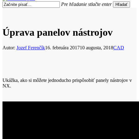
search
Menu
Pre hľadanie stlačte enter
Hľadať
Close
Search
Úprava panelov nástrojov
Autor:
Jozef Ferenčík
16. februára 2017
10 augusta, 2018
CAD
Ukážka, ako si môžete jednoducho prispôsobiť panely nástrojov v
NX.