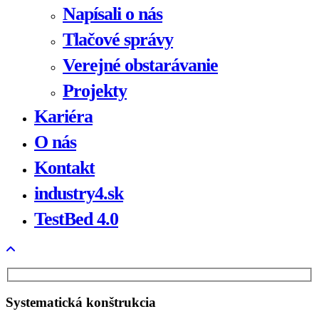
Napísali o nás
Tlačové správy
Verejné obstarávanie
Projekty
Kariéra
O nás
Kontakt
industry4.sk
TestBed 4.0
Systematická konštrukcia