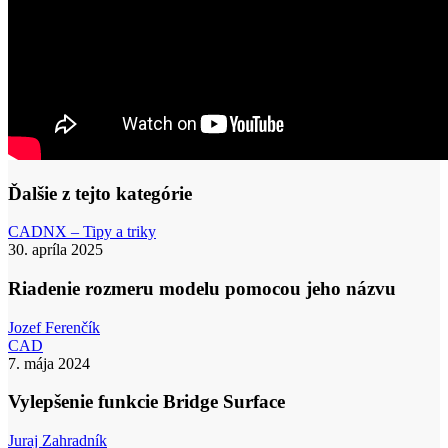
Ďalšie z tejto kategórie
Riadenie
CAD
NX – Tipy a triky
rozmeru
30. apríla 2025
modelu
pomocou
Riadenie rozmeru modelu pomocou jeho názvu
jeho
názvu
Jozef Ferenčík
Vylepšenie
CAD
funkcie
7. mája 2024
Bridge
Surface
Vylepšenie funkcie Bridge Surface
Juraj Zahradník