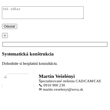
×
Systematická konštrukcia
Dohodnite si bezplatnú konzultáciu.
Martin Vešelényi
Špecializované riešenia CAD/CAM/CAE
📞 0910 900 230
✉ martin.veselenyi@sova.sk