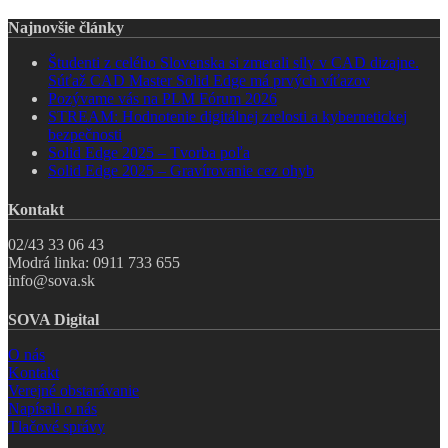
Najnovšie články
Študenti z celého Slovenska si zmerali sily v CAD dizajne.
Súťaž CAD Master Solid Edge má prvých víťazov
Pozývame vás na PLM Fórum 2026
STREAM: Hodnotenie digitálnej zrelosti a kybernetickej
bezpečnosti
Solid Edge 2025 – Tvorba poľa
Solid Edge 2025 – Gravírovanie cez ohyb
Kontakt
02/43 33 06 43
Modrá linka: 0911 733 655
info@sova.sk
SOVA Digital
O nás
Kontakt
Verejné obstarávanie
Napísali o nás
Tlačové správy