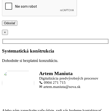
×
Systematická konštrukcia
Dohodnite si bezplatnú konzultáciu.
Artem Maniuta
Digitalizácia predvýrobných procesov
📞 0904 271 715
✉ artem.maniuta@sova.sk
Alebo nám zanechajte vaše údaje, radi vás budeme kontaktovať.