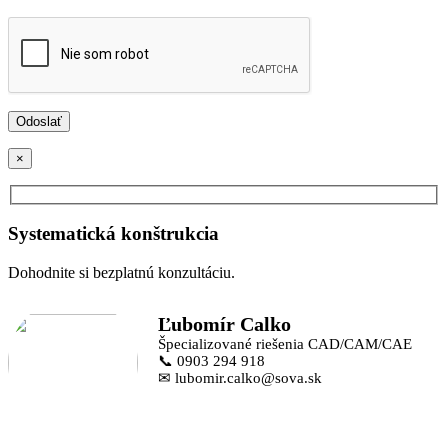
×
Systematická konštrukcia
Dohodnite si bezplatnú konzultáciu.
Ľubomír Calko
Špecializované riešenia CAD/CAM/CAE
📞 0903 294 918
✉ lubomir.calko@sova.sk