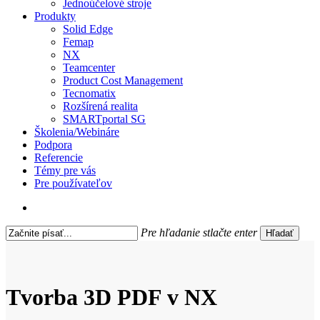
Jednoúčelové stroje
Produkty
Solid Edge
Femap
NX
Teamcenter
Product Cost Management
Tecnomatix
Rozšírená realita
SMARTportal SG
Školenia/Webináre
Podpora
Referencie
Témy pre vás
Pre používateľov
search
Pre hľadanie stlačte enter
Hľadať
Close
Search
Tvorba 3D PDF v NX