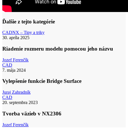
Ďalšie z tejto kategórie
Riadenie
CAD
NX – Tipy a triky
rozmeru
30. apríla 2025
modelu
pomocou
Riadenie rozmeru modelu pomocou jeho názvu
jeho
názvu
Jozef Ferenčík
Vylepšenie
CAD
funkcie
7. mája 2024
Bridge
Surface
Vylepšenie funkcie Bridge Surface
Juraj Zahradník
Tvorba
CAD
väzieb
20. septembra 2023
v
NX2306
Tvorba väzieb v NX2306
Jozef Ferenčík