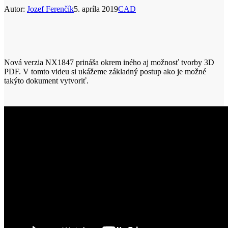
Autor:
Jozef Ferenčík
5. apríla 2019
CAD
Nová verzia NX1847 prináša okrem iného aj možnosť tvorby 3D
PDF. V tomto videu si ukážeme základný postup ako je možné
takýto dokument vytvoriť.