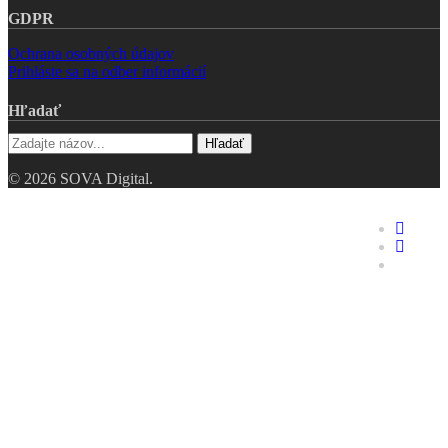
GDPR
Ochrana osobných údajov
Prihláste sa na odber informácií
Hľadať
Hľadať
© 2026 SOVA Digital.
Riešenia
faceboo
linkedin
Hodnotenie digitálnej
youtube
zrelosti
Digitálne dvojča
Industry 4.0 – pre TOP
manažment
Opakovaná výroba
Zákazková výroba