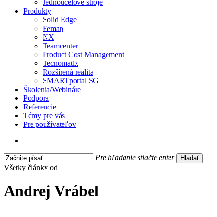
Jednoúčelové stroje
Produkty
Solid Edge
Femap
NX
Teamcenter
Product Cost Management
Tecnomatix
Rozšírená realita
SMARTportal SG
Školenia/Webináre
Podpora
Referencie
Témy pre vás
Pre používateľov
search
Pre hľadanie stlačte enter
Hľadať
Close
Všetky články od
Search
Andrej Vrábel