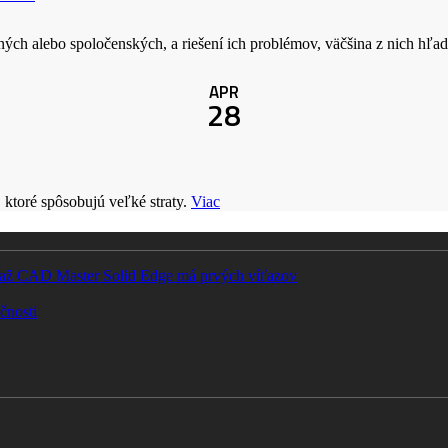
covných alebo spoločenských, a riešení ich problémov, väčšina z nich 
APR
28
 ktoré spôsobujú veľké straty.
Viac
Súťaž CAD Master Solid Edge má prvých víťazov
čnosti