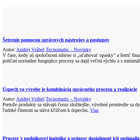
Šetrenie pomocou správnych nástrojov a postupov
Autor:
Andrej Vrábel
Tecnomatix – Novinky
V čase, kedy sú spoločnosti nútene si „uťahovať opasky“ a šetriť fin
pohľad normálne fungujúce procesy sa dajú veľmi rýchlo a s minimáln
Úspech vo výrobe je kombinácia správneho procesu a realizácie
Autor:
Andrej Vrábel
Tecnomatix – Novinky
Pretože produkty sa stávajú čoraz zložitejšie, výrobné prostredie sa
ľudské činnosti sa stáva kľúčom k úspechu.
Viac
Procesy v podnikovej logistike a prínosy dosiahnuté ich optimali