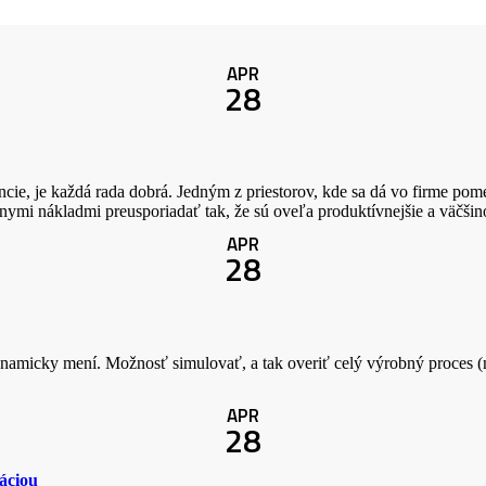
APR
28
ancie, je každá rada dobrá. Jedným z priestorov, kde sa dá vo firme po
ymi nákladmi preusporiadať tak, že sú oveľa produktívnejšie a väčšino
APR
28
 dynamicky mení. Možnosť simulovať, a tak overiť celý výrobný proces (n
APR
28
záciou