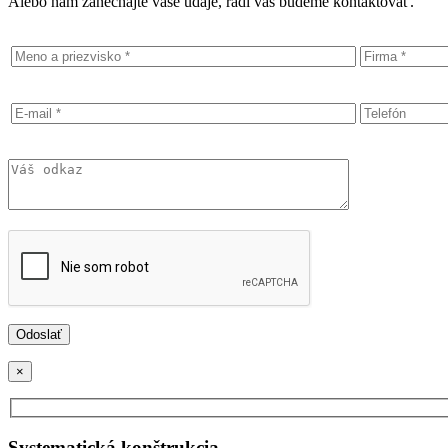
Alebo nám zanechajte vaše údaje, radi vás budeme kontaktovať.
×
Systematická konštrukcia