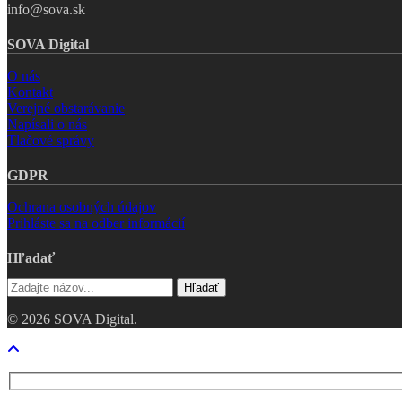
info@sova.sk
SOVA Digital
O nás
Kontakt
Verejné obstarávanie
Napísali o nás
Tlačové správy
GDPR
Ochrana osobných údajov
Prihláste sa na odber informácií
Hľadať
Hľadať
© 2026 SOVA Digital.
Close
Menu