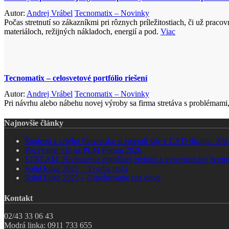
Autor:
Andrej Vrábel
Tecnomatix – Novinky
Počas stretnutí so zákazníkmi pri rôznych príležitostiach, či už pra
materiáloch, režijných nákladoch, energií a pod.
Viac
Tecnomatix – celosvetové portfólio riešení
Autor:
Andrej Vrábel
Tecnomatix – Novinky
Pri návrhu alebo nábehu novej výroby sa firma stretáva s problémami,
Najnovšie články
Študenti z celého Slovenska si zmerali sily v CAD dizajne. 
Pozývame vás na PLM Fórum 2026
STREAM: Hodnotenie digitálnej zrelosti a kybernetickej bezpe
Solid Edge 2025 – Tvorba poľa
Solid Edge 2025 – Gravírovanie cez ohyb
Kontakt
02/43 33 06 43
Modrá linka: 0911 733 655