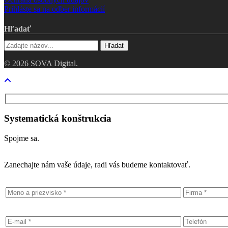
Prihláste sa na odber informácií
Hľadať
Hľadať
© 2026 SOVA Digital.
Close
Menu
Systematická konštrukcia
Spojme sa.
Zanechajte nám vaše údaje, radi vás budeme kontaktovať.