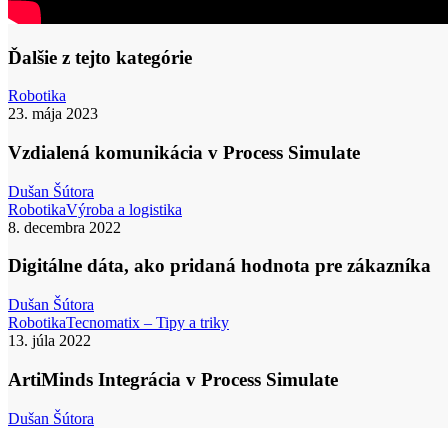
Ďalšie z tejto kategórie
Vzdialená
Robotika
komunikácia
23. mája 2023
v
Process
Vzdialená komunikácia v Process Simulate
Simulate
Dušan Šútora
Digitálne
Robotika
Výroba a logistika
dáta,
8. decembra 2022
ako
pridaná
Digitálne dáta, ako pridaná hodnota pre zákazníka
hodnota
pre
Dušan Šútora
zákazníka
ArtiMinds
Robotika
Tecnomatix – Tipy a triky
Integrácia
13. júla 2022
v
Process
ArtiMinds Integrácia v Process Simulate
Simulate
Dušan Šútora