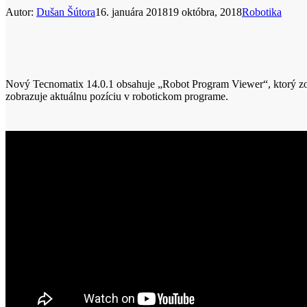
Autor:
Dušan Šútora
16. januára 2018
19 októbra, 2018
Robotika
Nový Tecnomatix 14.0.1 obsahuje „Robot Program Viewer“, ktorý zob
zobrazuje aktuálnu pozíciu v robotickom programe.