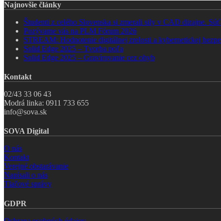
Najnovšie články
Študenti z celého Slovenska si zmerali sily v CAD dizajne. 
Pozývame vás na PLM Fórum 2026
STREAM: Hodnotenie digitálnej zrelosti a kybernetickej bezpe
Solid Edge 2025 – Tvorba poľa
Solid Edge 2025 – Gravírovanie cez ohyb
Kontakt
02/43 33 06 43
Modrá linka: 0911 733 655
info@sova.sk
SOVA Digital
O nás
Kontakt
Verejné obstarávanie
Napísali o nás
Tlačové správy
GDPR
Ochrana osobných údajov