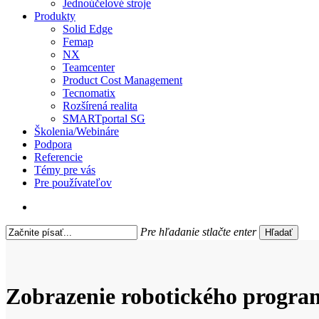
Jednoúčelové stroje
Produkty
Solid Edge
Femap
NX
Teamcenter
Product Cost Management
Tecnomatix
Rozšírená realita
SMARTportal SG
Školenia/Webináre
Podpora
Referencie
Témy pre vás
Pre používateľov
search
Pre hľadanie stlačte enter
Hľadať
Close
Search
Zobrazenie robotického progra