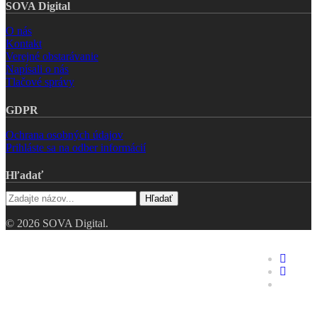
SOVA Digital
O nás
Kontakt
Verejné obstarávanie
Napísali o nás
Tlačové správy
GDPR
Ochrana osobných údajov
Prihláste sa na odber informácií
Hľadať
Hľadať
© 2026 SOVA Digital.
Riešenia
faceboo
linkedin
Hodnotenie digitálnej
youtube
zrelosti