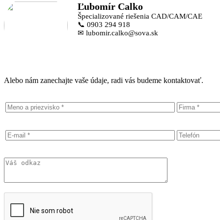
Ľubomír Calko
Špecializované riešenia CAD/CAM/CAE
📞 0903 294 918
✉ lubomir.calko@sova.sk
Alebo nám zanechajte vaše údaje, radi vás budeme kontaktovať.