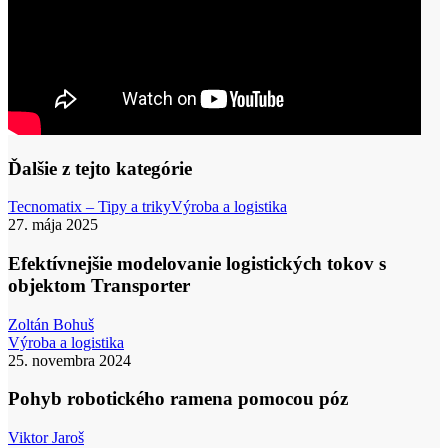
Ďalšie z tejto kategórie
Efektívnejšie
Tecnomatix – Tipy a triky
Výroba a logistika
modelovanie
27. mája 2025
logistických
tokov
Efektívnejšie modelovanie logistických tokov s
s
objektom Transporter
objektom
Transporter
Zoltán Bohuš
Pohyb
Výroba a logistika
robotického
25. novembra 2024
ramena
pomocou
Pohyb robotického ramena pomocou póz
póz
Viktor Jaroš