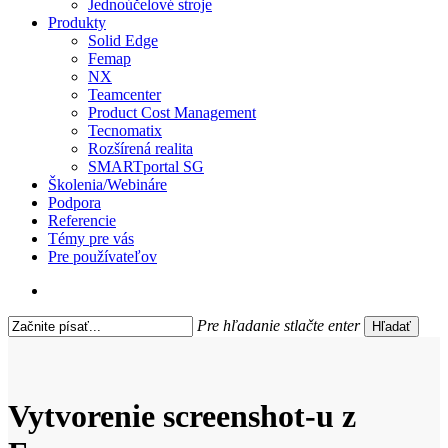
Jednoúčelové stroje
Produkty
Solid Edge
Femap
NX
Teamcenter
Product Cost Management
Tecnomatix
Rozšírená realita
SMARTportal SG
Školenia/Webináre
Podpora
Referencie
Témy pre vás
Pre používateľov
search
Pre hľadanie stlačte enter
Hľadať
Close
Search
Vytvorenie screenshot-u z