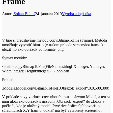
Frame
Autor:
Zoltán Bohuš
24. januára 2019
Výroba a logistika
V tipe si predstavíme metódu copyBitmapToFile (Frame). Metóda
umožňuje vytvoriť bitmap (v našom prípade screenshot fram-u) a
uložiť ho ako obrázok vo formáte .png.
Syntax metódy:
<Path>.copyBitmapToFile(FileName:string[,X:integer, Y:integer,
Width:integer, Height:integer]) → boolean
Príklad:
.Models.Model.copyBitmapToFile(„Obrazok_export“,0,0,500,300)
V príklade si vytvoríme screesnhot fram-u s názvom Model, a ten sa
nám uloží ako obrázok s názvom „Obrazok_export“ do zložky v
počítači, kde je uložený model. Prvé dve číslice 0,0 hovoria o
súradniciach X,Y fram-u, odkiaľ má byť vytvorený screenshot.