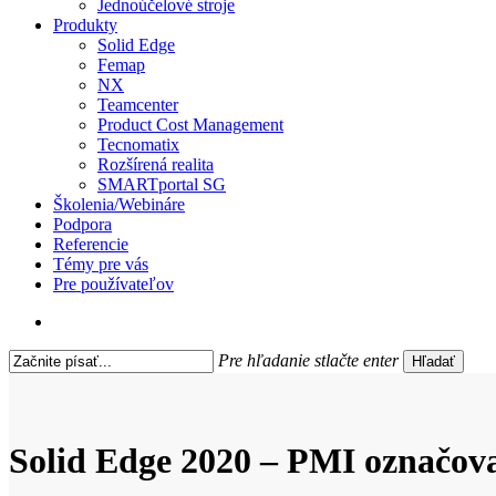
Jednoúčelové stroje
Produkty
Solid Edge
Femap
NX
Teamcenter
Product Cost Management
Tecnomatix
Rozšírená realita
SMARTportal SG
Školenia/Webináre
Podpora
Referencie
Témy pre vás
Pre používateľov
search
Pre hľadanie stlačte enter
Hľadať
Close
Search
Solid Edge 2020 – PMI označov