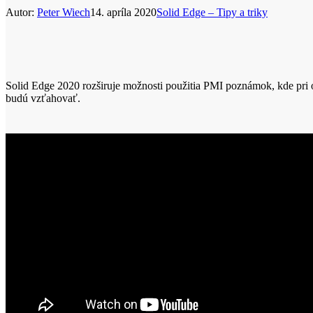
Autor:
Peter Wiech
14. apríla 2020
Solid Edge – Tipy a triky
Solid Edge 2020 rozširuje možnosti použitia PMI poznámok, kde pri 
budú vzťahovať.