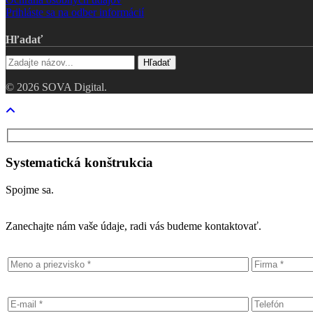
Prihláste sa na odber informácií
Hľadať
Hľadať
© 2026 SOVA Digital.
Close
Menu
Systematická konštrukcia
Spojme sa.
Zanechajte nám vaše údaje, radi vás budeme kontaktovať.