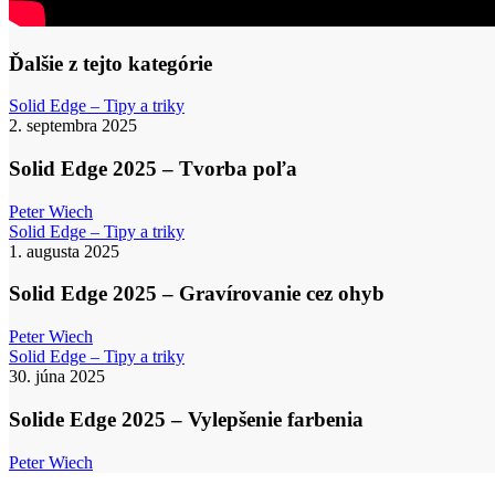
Ďalšie z tejto kategórie
Solid
Solid Edge – Tipy a triky
Edge
2. septembra 2025
2025
–
Solid Edge 2025 – Tvorba poľa
Tvorba
poľa
Peter Wiech
Solid
Solid Edge – Tipy a triky
Edge
1. augusta 2025
2025
–
Solid Edge 2025 – Gravírovanie cez ohyb
Gravírovanie
cez
Peter Wiech
ohyb
Solide
Solid Edge – Tipy a triky
Edge
30. júna 2025
2025
–
Solide Edge 2025 – Vylepšenie farbenia
Vylepšenie
farbenia
Peter Wiech