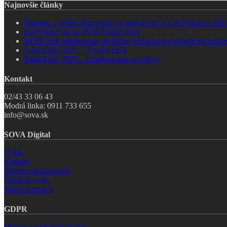
Najnovšie články
Študenti z celého Slovenska si zmerali sily v CAD dizajne. 
Pozývame vás na PLM Fórum 2026
STREAM: Hodnotenie digitálnej zrelosti a kybernetickej bezpe
Solid Edge 2025 – Tvorba poľa
Solid Edge 2025 – Gravírovanie cez ohyb
Kontakt
02/43 33 06 43
Modrá linka: 0911 733 655
info@sova.sk
SOVA Digital
O nás
Kontakt
Verejné obstarávanie
Napísali o nás
Tlačové správy
GDPR
Ochrana osobných údajov