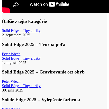
Ďalšie z tejto kategórie
Solid
Solid Edge – Tipy a triky
Edge
2. septembra 2025
2025
–
Solid Edge 2025 – Tvorba poľa
Tvorba
poľa
Peter Wiech
Solid
Solid Edge – Tipy a triky
Edge
1. augusta 2025
2025
–
Solid Edge 2025 – Gravírovanie cez ohyb
Gravírovanie
cez
Peter Wiech
ohyb
Solide
Solid Edge – Tipy a triky
Edge
30. júna 2025
2025
–
Solide Edge 2025 – Vylepšenie farbenia
Vylepšenie
farbenia