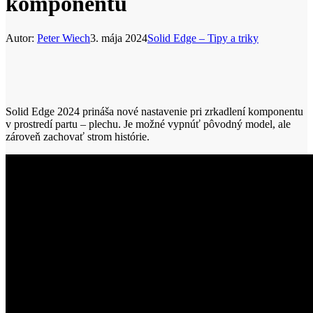
komponentu
Autor:
Peter Wiech
3. mája 2024
Solid Edge – Tipy a triky
Solid Edge 2024 prináša nové nastavenie pri zrkadlení komponentu
v prostredí partu – plechu. Je možné vypnúť pôvodný model, ale
zároveň zachovať strom histórie.