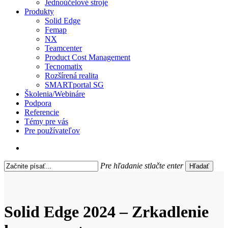
Jednoúčelové stroje
Produkty
Solid Edge
Femap
NX
Teamcenter
Product Cost Management
Tecnomatix
Rozšírená realita
SMARTportal SG
Školenia/Webináre
Podpora
Referencie
Témy pre vás
Pre používateľov
search
Pre hľadanie stlačte enter
Hľadať
Close
Search
Solid Edge 2024 – Zrkadlenie