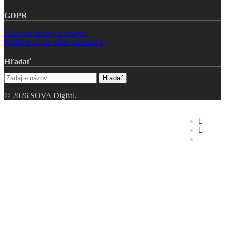
GDPR
Ochrana osobných údajov
Prihláste sa na odber informácií
Hľadať
Hľadať
© 2026 SOVA Digital.
Riešenia
faceboo
linkedin
Hodnotenie digitálnej
youtube
zrelosti
Digitálne dvojča
Industry 4.0 – pre TOP
manažment
Opakovaná výroba