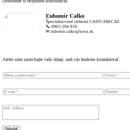
Dohodnite si bezplatnú konzultáciu.
Ľubomír Calko
Špecializované riešenia CAD/CAM/CAE
📞 0903 294 918
✉ lubomir.calko@sova.sk
Alebo nám zanechajte vaše údaje, radi vás budeme kontaktovať.