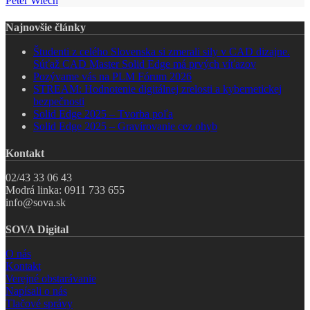
Peter Wiech
Najnovšie články
Študenti z celého Slovenska si zmerali sily v CAD dizajne.
Súťaž CAD Master Solid Edge má prvých víťazov
Pozývame vás na PLM Fórum 2026
STREAM: Hodnotenie digitálnej zrelosti a kybernetickej
bezpečnosti
Solid Edge 2025 – Tvorba poľa
Solid Edge 2025 – Gravírovanie cez ohyb
Kontakt
02/43 33 06 43
Modrá linka: 0911 733 655
info@sova.sk
SOVA Digital
O nás
Kontakt
Verejné obstarávanie
Napísali o nás
Tlačové správy