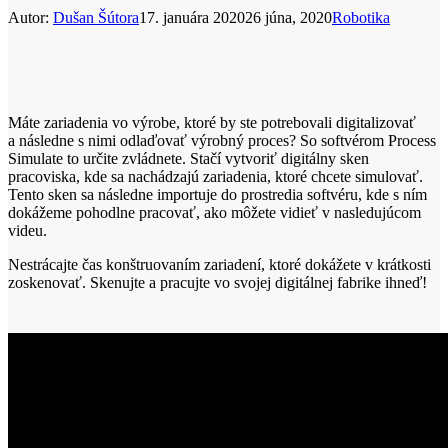
Autor:
Dušan Šútora
17. januára 2020
26 júna, 2020
Robotika
Máte zariadenia vo výrobe, ktoré by ste potrebovali digitalizovať
a následne s nimi odlaďovať výrobný proces? So softvérom Process
Simulate to určite zvládnete.
Stačí vytvoriť digitálny sken
pracoviska, kde sa nachádzajú zariadenia, ktoré chcete simulovať.
Tento sken sa následne importuje do prostredia softvéru, kde s ním
dokážeme pohodlne pracovať, ako môžete vidieť v nasledujúcom
videu.
Nestrácajte čas konštruovaním zariadení, ktoré dokážete v krátkosti
zoskenovať. Skenujte a pracujte vo svojej digitálnej fabrike ihneď!