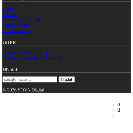
O nás
Kontakt
Verejné obstarávanie
Napísali o nás
Tlačové správy
GDPR
Ochrana osobných údajov
Prihláste sa na odber informácií
Hľadať
Hľadať
© 2026 SOVA Digital.
Riešenia
faceboo
linkedin
Hodnotenie digitálnej
youtube
zrelosti
Digitálne dvojča