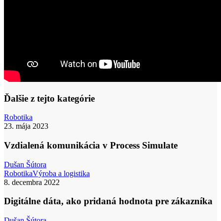
Ďalšie z tejto kategórie
Vzdialená
Robotika
komunikácia
23. mája 2023
v
Process
Vzdialená komunikácia v Process Simulate
Simulate
Dušan Šútora
Digitálne
Robotika
Výroba a logistika
dáta,
8. decembra 2022
ako
pridaná
Digitálne dáta, ako pridaná hodnota pre zákazníka
hodnota
pre
Dušan Šútora