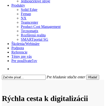
Jednoúčelové stroje
Produkty
Solid Edge
Femap
NX
Teamcenter
Product Cost Management
Tecnomatix
Rozšírená realita
SMARTportal SG
Školenia/Webináre
Podpora
Referencie
Témy pre vás
Pre používateľov
search
Pre hľadanie stlačte enter
Hľadať
Close
Search
Rýchla cesta k digitalizácii