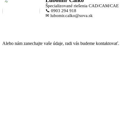
Ľubomír Calko
Špecializované riešenia CAD/CAM/CAE
📞 0903 294 918
✉ lubomir.calko@sova.sk
Alebo nám zanechajte vaše údaje, radi vás budeme kontaktovať.