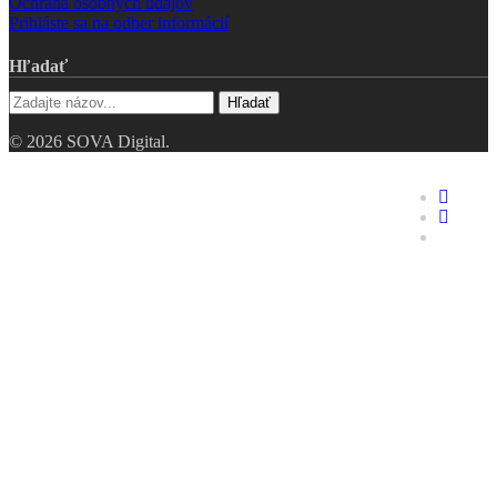
Ochrana osobných údajov
Prihláste sa na odber informácií
Hľadať
Hľadať
© 2026 SOVA Digital.
Riešenia
faceboo
linkedin
Hodnotenie digitálnej
youtube
zrelosti
Digitálne dvojča
Industry 4.0 – pre TOP
manažment
Opakovaná výroba
Zákazková výroba
Nástrojárne
Jednoúčelové stroje