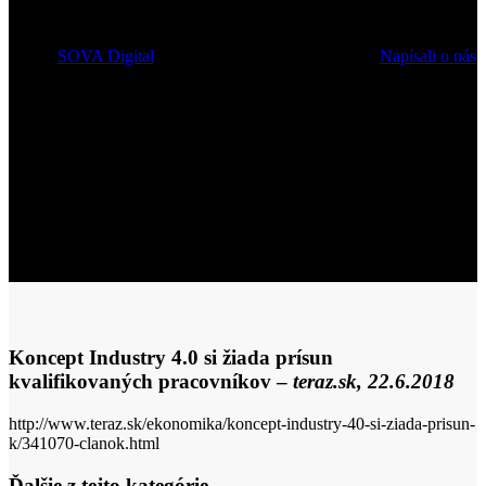
pracovníkov (teraz.sk)
Autor:
SOVA Digital
3. augusta 2018
10 augusta, 2018
Napísali o nás
Koncept Industry 4.0 si žiada prísun
kvalifikovaných pracovníkov –
teraz.sk, 22.6.2018
http://www.teraz.sk/ekonomika/koncept-industry-40-si-ziada-prisun-
k/341070-clanok.html
Ďalšie z tejto kategórie