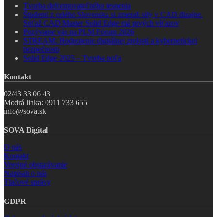
Tvorba deformovateľného tesnenia
Študenti z celého Slovenska si zmerali sily v CAD dizajne.
Súťaž CAD Master Solid Edge má prvých víťazov
Pozývame vás na PLM Fórum 2026
STREAM: Hodnotenie digitálnej zrelosti a kybernetickej
bezpečnosti
Solid Edge 2025 – Tvorba poľa
Kontakt
02/43 33 06 43
Modrá linka: 0911 733 655
info@sova.sk
SOVA Digital
O nás
Kontakt
Verejné obstarávanie
Napísali o nás
Tlačové správy
GDPR