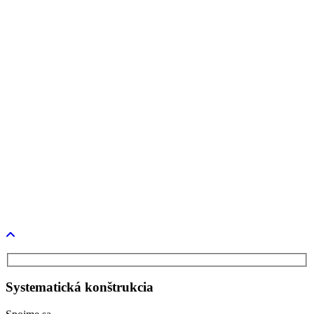
Tlač a médiá
Napísali o nás
Tlačové správy
Verejné obstarávanie
Projekty
Kariéra
O nás
Kontakt
industry4.sk
TestBed 4.0
Systematická konštrukcia