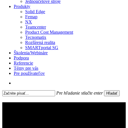
Jednoúčelové stroje
Produkty
Solid Edge
Femap
NX
Teamcenter
Product Cost Management
Tecnomatix
Rozšírená realita
SMARTportal SG
Školenia/Webináre
Podpora
Referencie
Témy pre vás
Pre používateľov
search
Pre hľadanie stlačte enter
Hľadať
Close
Search
Koncept Industry 4.0 si žiada
prísun kvalifikovaných