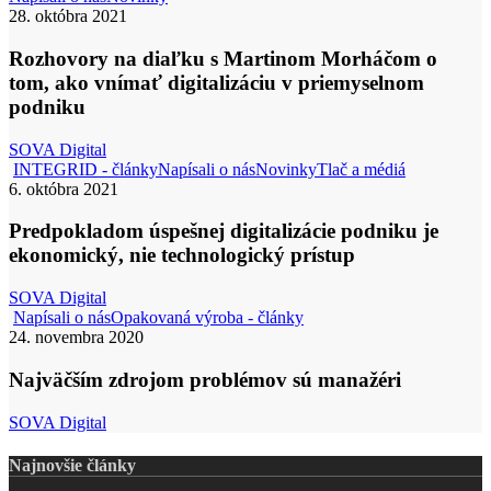
na
28. októbra 2021
diaľku
s
Rozhovory na diaľku s Martinom Morháčom o
Martinom
tom, ako vnímať digitalizáciu v priemyselnom
Morháčom
podniku
o
tom,
SOVA Digital
ako
Predpoklad
INTEGRID - články
Napísali o nás
Novinky
Tlač a médiá
vnímať
úspešnej
6. októbra 2021
digitalizáciu
digitalizácie
v
podniku
Predpokladom úspešnej digitalizácie podniku je
priemyselnom
je
podniku
ekonomický, nie technologický prístup
ekonomický
nie
SOVA Digital
technologic
Najväčším
Napísali o nás
Opakovaná výroba - články
prístup
zdrojom
24. novembra 2020
problémov
sú
Najväčším zdrojom problémov sú manažéri
manažéri
SOVA Digital
Najnovšie články