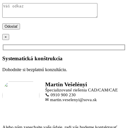
×
Systematická konštrukcia
Dohodnite si bezplatnú konzultáciu.
Martin Vešelényi
Špecializované riešenia CAD/CAM/CAE
📞 0910 900 230
✉ martin.veselenyi@sova.sk
Alebo nám zanechajte vaše údaje, radi vás budeme kontaktovať.