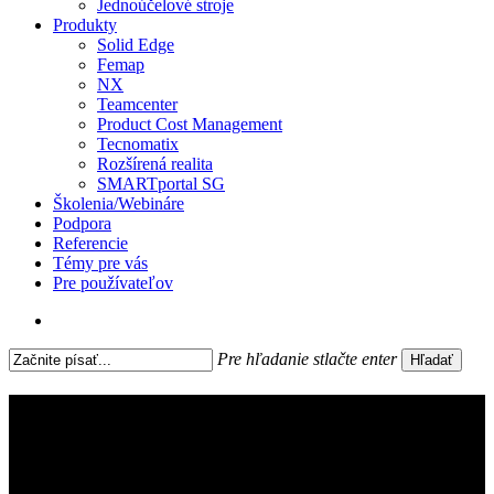
Jednoúčelové stroje
Produkty
Solid Edge
Femap
NX
Teamcenter
Product Cost Management
Tecnomatix
Rozšírená realita
SMARTportal SG
Školenia/Webináre
Podpora
Referencie
Témy pre vás
Pre používateľov
search
Pre hľadanie stlačte enter
Hľadať
Close
Search
Industry4UM: Môj kolega
robot, hrozba alebo