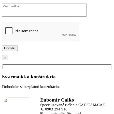
×
Systematická konštrukcia
Dohodnite si bezplatnú konzultáciu.
Ľubomír Calko
Špecializované riešenia CAD/CAM/CAE
📞 0903 294 918
✉ lubomir.calko@sova.sk