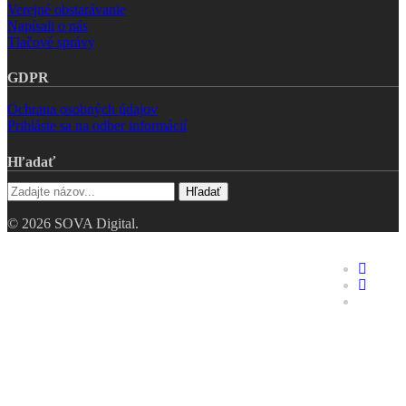
Verejné obstarávanie
Napísali o nás
Tlačové správy
GDPR
Ochrana osobných údajov
Prihláste sa na odber informácií
Hľadať
Hľadať
© 2026 SOVA Digital.
Riešenia
faceboo
linkedin
Hodnotenie digitálnej
youtube
zrelosti
Digitálne dvojča
Industry 4.0 – pre TOP
manažment