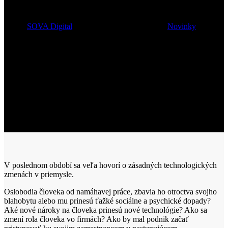
príležitosť?
Autor:
SOVA Digital
8. júna 2018
13 augusta, 2018
Novinky
V poslednom období sa veľa hovorí o zásadných technologických
zmenách v priemysle.
Oslobodia človeka od namáhavej práce, zbavia ho otroctva svojho
blahobytu alebo mu prinesú ťažké sociálne a psychické dopady?
Aké nové nároky na človeka prinesú nové technológie? Ako sa
zmení rola človeka vo firmách? Ako by mal podnik začať