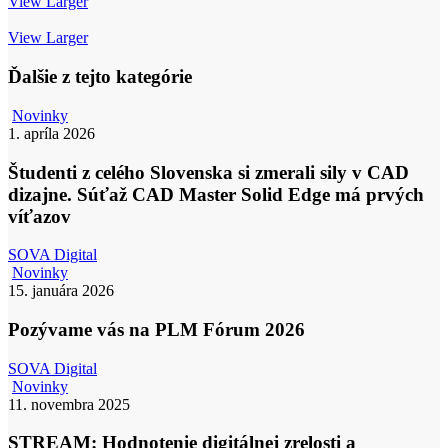
View Larger
View Larger
Ďalšie z tejto kategórie
Študenti
Novinky
z
1. apríla 2026
celého
Slovenska
Študenti z celého Slovenska si zmerali sily v CAD
si
dizajne. Súťaž CAD Master Solid Edge má prvých
zmerali
víťazov
sily
v
SOVA Digital
CAD
Pozývame
Novinky
dizajne.
vás
15. januára 2026
Súťaž
na
CAD
PLM
Pozývame vás na PLM Fórum 2026
Master
Fórum
Solid
2026
Edge
SOVA Digital
má
STREAM:
Novinky
prvých
Hodnotenie
11. novembra 2025
víťazov
digitálnej
zrelosti
STREAM: Hodnotenie digitálnej zrelosti a