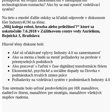
pristupovať ku svojim zamestnancom v nastupujúcom
technologickom rozmachu? Ako by sa mal upraviť vzdelávací
systém?
Na tieto a mnohé ďalšie otázky sa hľadali odpovede v diskusnom
fóre Industry4UM na tému:
„Môj kolega robot, hrozba alebo príležitosť?“ ktoré sa
uskutočnilo 7.6.2018 v Zážitkovom centre vedy Aurielium,
Bojnická 3, Bratislava
Hlavné témy diskusie boli:
Aké sú očakávané vplyvy Industry 4.0 na zamestnanosť
Ako sa menia a budú sa meniť požiadavky na profesie v
priemyselných podnikoch
Ako pracovať s ľuďmi v čase digitálnej transformácie firiem
Ekonomické, psychické a sociálne dopady na človeka v
podmienkach trvalých zmien práce
Požiadavky na vzdelávací systém v podmienkach Industry 4.0
Toto stretnutie bolo určené predovšetkým pre HR manažérov,
riaditeľov firiem, manažérov pre stratégiu, manažérov všetkých
stupňov riadenia.