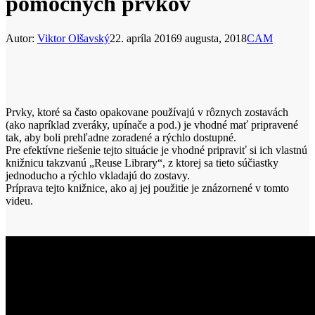
pomocných prvkov
Autor:
Viktor Olšavský
22. apríla 2016
9 augusta, 2018
CAM
Prvky, ktoré sa často opakovane používajú v rôznych zostavách
(ako napríklad zveráky, upínače a pod.) je vhodné mať pripravené
tak, aby boli prehľadne zoradené a rýchlo dostupné.
Pre efektívne riešenie tejto situácie je vhodné pripraviť si ich vlastnú
knižnicu takzvanú „Reuse Library“, z ktorej sa tieto súčiastky
jednoducho a rýchlo vkladajú do zostavy.
Príprava tejto knižnice, ako aj jej použitie je znázornené v tomto
videu.