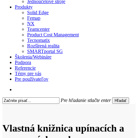
Jednoúčelové stroje
Produkty
Solid Edge
Femap
NX
Teamcenter
Product Cost Management
Tecnomatix
Rozšírená realita
SMARTportal SG
Školenia/Webináre
Podpora
Referencie
Témy pre vás
Pre používateľov
search
Pre hľadanie stlačte enter
Hľadať
Close
Search
Vlastná knižnica upínacích a