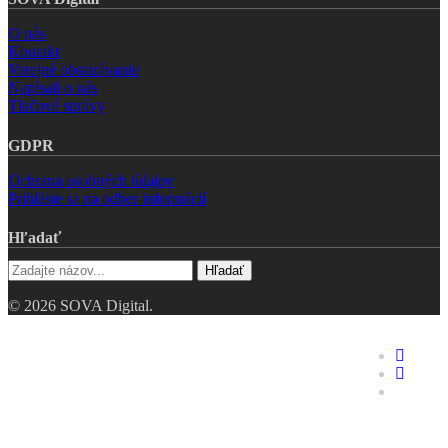
O nás
Kontakt
Verejné obstarávanie
Napísali o nás
Tlačové správy
GDPR
Ochrana osobných údajov
Prihláste sa na odber informácií
Hľadať
Hľadať
© 2026 SOVA Digital.
Riešenia
faceboo
linkedin
Hodnotenie digitálnej
youtube
zrelosti
Digitálne dvojča