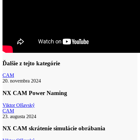
Ďalšie z tejto kategórie
NX
CAM
CAM
20. novembra 2024
Power
Naming
NX CAM Power Naming
Viktor Olšavský
NX
CAM
CAM
23. augusta 2024
skrátenie
simulácie
NX CAM skrátenie simulácie obrábania
obrábania