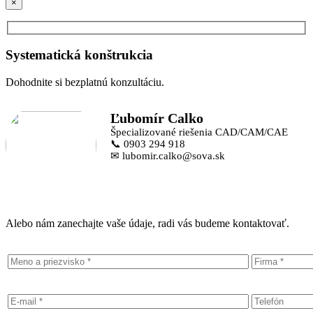
×
Systematická konštrukcia
Dohodnite si bezplatnú konzultáciu.
Ľubomír Calko
Špecializované riešenia CAD/CAM/CAE
📞 0903 294 918
✉ lubomir.calko@sova.sk
Alebo nám zanechajte vaše údaje, radi vás budeme kontaktovať.