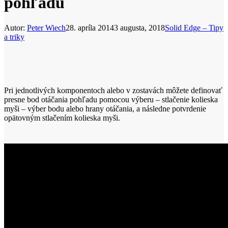
pohľadu
Autor:
Peter Wiech
28. apríla 2014
3 augusta, 2018
Solid Edge – Tipy
a triky
Pri jednotlivých komponentoch alebo v zostavách môžete definovať
presne bod otáčania pohľadu pomocou výberu – stlačenie kolieska
myši – výber bodu alebo hrany otáčania, a následne potvrdenie
opätovným stlačením kolieska myši.