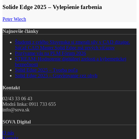
2025
–
Solide Edge 2025 – Vylepšenie farbenia
Vylepšenie
farbenia
Peter Wiech
Najnovšie články
Študenti z celého Slovenska si zmerali sily v CAD dizajne.
Súťaž CAD Master Solid Edge má prvých víťazov
Pozývame vás na PLM Fórum 2026
STREAM: Hodnotenie digitálnej zrelosti a kybernetickej
bezpečnosti
Solid Edge 2025 – Tvorba poľa
Solid Edge 2025 – Gravírovanie cez ohyb
Kontakt
02/43 33 06 43
Modrá linka: 0911 733 655
info@sova.sk
SOVA Digital
O nás
Kontakt