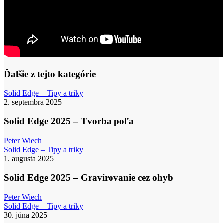
Ďalšie z tejto kategórie
Solid
Solid Edge – Tipy a triky
Edge
2. septembra 2025
2025
–
Solid Edge 2025 – Tvorba poľa
Tvorba
poľa
Peter Wiech
Solid
Solid Edge – Tipy a triky
Edge
1. augusta 2025
2025
–
Solid Edge 2025 – Gravírovanie cez ohyb
Gravírovanie
cez
Peter Wiech
ohyb
Solide
Solid Edge – Tipy a triky
Edge
30. júna 2025