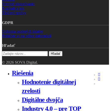
Verejné obstarávanie
Napísali o nás
Tlačové správy
GDPR
Ochrana osobných údajov
Prihláste sa na odber informácií
Hľadať
Hľadať
© 2026 SOVA Digital.
Close
Riešenia
faceboo
Menu
linkedin
Hodnotenie digitálnej
youtube
zrelosti
Digitálne dvojča
Industry 4.0 – pre TOP