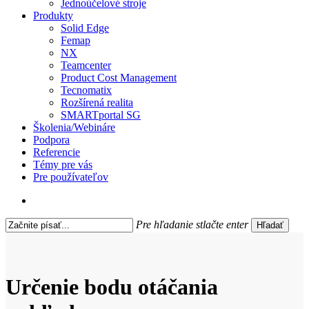
Jednoúčelové stroje
Produkty
Solid Edge
Femap
NX
Teamcenter
Product Cost Management
Tecnomatix
Rozšírená realita
SMARTportal SG
Školenia/Webináre
Podpora
Referencie
Témy pre vás
Pre používateľov
search
Pre hľadanie stlačte enter
Hľadať
Close
Search
Určenie bodu otáčania