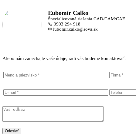
Ľubomír Calko
Špecializované riešenia CAD/CAM/CAE
📞 0903 294 918
✉ lubomir.calko@sova.sk
Alebo nám zanechajte vaše údaje, radi vás budeme kontaktovať.