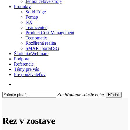
Jednoúčelové stroje
Produkty
Solid Edge
Femap
NX
Teamcenter
Product Cost Management
Tecnomatix
Rozšírená realita
SMARTportal SG
Školenia/Webináre
Podpora
Referencie
Témy pre vás
Pre používateľov
search
Pre hľadanie stlačte enter
Hľadať
Close
Search
Rez v zostave