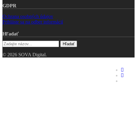
GDPR
Ochrana osobných údajov
Prihláste sa na odber informácií
Hľadať
Hľadať
© 2026 SOVA Digital.
Riešenia
faceboo
linkedin
Hodnotenie digitálnej
youtube
zrelosti
Digitálne dvojča
Industry 4.0 – pre TOP
manažment
Opakovaná výroba
Zákazková výroba