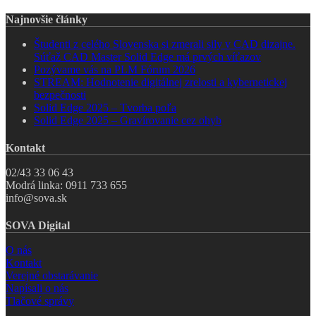
Najnovšie články
Študenti z celého Slovenska si zmerali sily v CAD dizajne.
Súťaž CAD Master Solid Edge má prvých víťazov
Pozývame vás na PLM Fórum 2026
STREAM: Hodnotenie digitálnej zrelosti a kybernetickej
bezpečnosti
Solid Edge 2025 – Tvorba poľa
Solid Edge 2025 – Gravírovanie cez ohyb
Kontakt
02/43 33 06 43
Modrá linka: 0911 733 655
info@sova.sk
SOVA Digital
O nás
Kontakt
Verejné obstarávanie
Napísali o nás
Tlačové správy