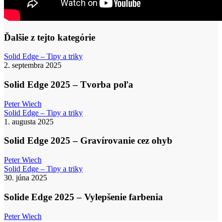
Ďalšie z tejto kategórie
Solid
Solid Edge – Tipy a triky
Edge
2. septembra 2025
2025
–
Solid Edge 2025 – Tvorba poľa
Tvorba
poľa
Peter Wiech
Solid
Solid Edge – Tipy a triky
Edge
1. augusta 2025
2025
–
Solid Edge 2025 – Gravírovanie cez ohyb
Gravírovanie
cez
Peter Wiech
ohyb
Solide
Solid Edge – Tipy a triky
Edge
30. júna 2025
2025
–
Solide Edge 2025 – Vylepšenie farbenia
Vylepšenie
farbenia
Peter Wiech