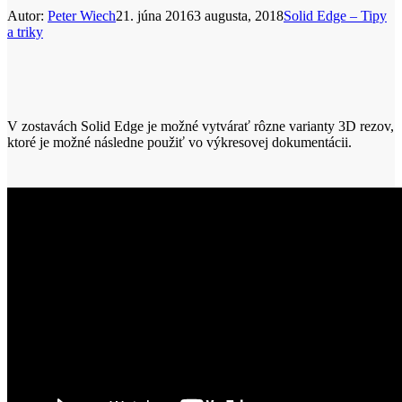
Autor:
Peter Wiech
21. júna 2016
3 augusta, 2018
Solid Edge – Tipy
a triky
V zostavách Solid Edge je možné vytvárať rôzne varianty 3D rezov,
ktoré je možné následne použiť vo výkresovej dokumentácii.