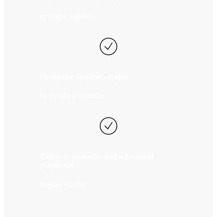
výroby a logistiky
Optimálne využitie zdrojov
vo výrobe a logistike
Zlepšenie rozhodovacej schopnosti
plánovača
majstra výroby