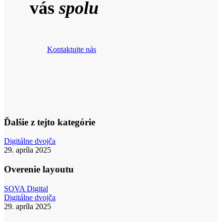
vás
spolu
K
o
n
t
a
k
t
u
j
t
e
n
á
s
Ďalšie z tejto kategórie
Overenie
Digitálne dvojča
layoutu
29. apríla 2025
Overenie layoutu
SOVA Digital
Balancovanie
Digitálne dvojča
a
29. apríla 2025
identifikácia