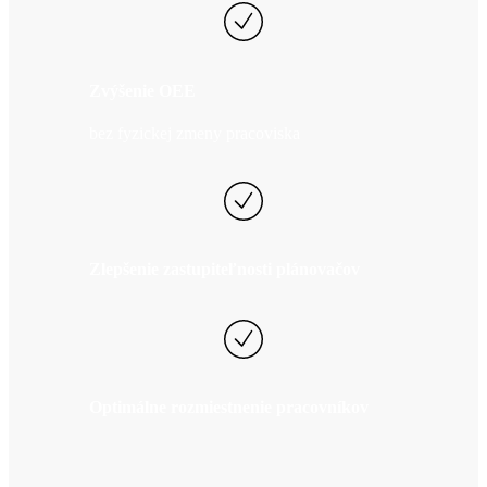
Zvýšenie OEE
bez fyzickej zmeny pracoviska
Zlepšenie zastupiteľnosti plánovačov
Optimálne rozmiestnenie pracovníkov