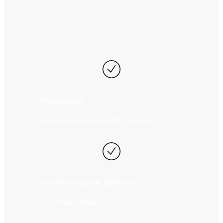
Plánovanie výroby a logistiky vám
zabezpečí
Úsporu času
pri vytváraní plánu výroby, logistiky
Zvýšenie kapacity plánovača
pre ďalšiu agendu