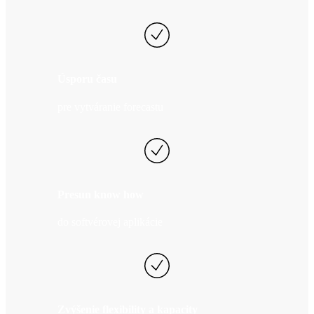
Úsporu času
pre vytváranie forecastu
Presun know how
do softvérovej aplikácie
Zvýšenie flexibility a kapacity