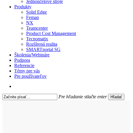
Jednoúčelové stroje
Produkty
Solid Edge
Femap
NX
Teamcenter
Product Cost Management
Tecnomatix
Rozšírená realita
SMARTportal SG
Školenia/Webináre
Podpora
Referencie
Témy pre vás
Pre používateľov
search
Pre hľadanie stlačte enter
Hľadať
Close
Search