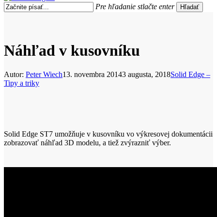
search
Menu
Pre hľadanie stlačte enter
Hľadať
Close
Search
Náhľad v kusovníku
Autor:
Peter Wiech
13. novembra 2014
3 augusta, 2018
Solid Edge –
Tipy a triky
Solid Edge ST7 umožňuje v kusovníku vo výkresovej dokumentácii
zobrazovať náhľad 3D modelu, a tiež zvýrazniť výber.