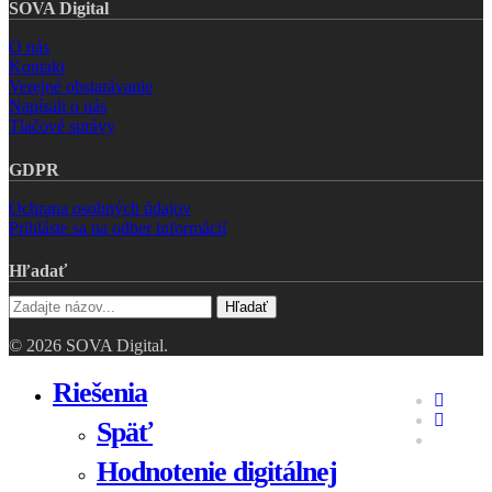
SOVA Digital
O nás
Kontakt
Verejné obstarávanie
Napísali o nás
Tlačové správy
GDPR
Ochrana osobných údajov
Prihláste sa na odber informácií
Hľadať
Hľadať
© 2026 SOVA Digital.
Close
Riešenia
faceboo
Menu
linkedin
Späť
youtube
Hodnotenie digitálnej