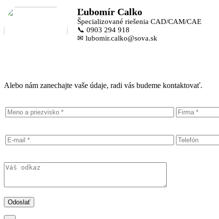
Ľubomír Calko
Špecializované riešenia CAD/CAM/CAE
📞 0903 294 918
✉ lubomir.calko@sova.sk
Alebo nám zanechajte vaše údaje, radi vás budeme kontaktovať.