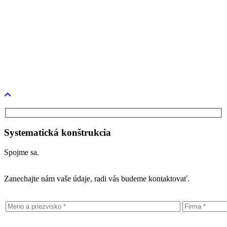
Kariéra
O nás
Kontakt
industry4.sk
TestBed 4.0
Systematická konštrukcia
Spojme sa.
Zanechajte nám vaše údaje, radi vás budeme kontaktovať.