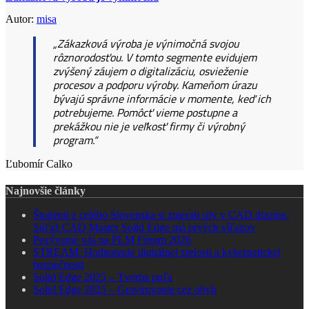
Autor:
misa
„Zákazková výroba je výnimočná svojou
rôznorodosťou. V tomto segmente evidujem
zvýšený záujem o digitalizáciu, osvieženie
procesov a podporu výroby. Kameňom úrazu
bývajú správne informácie v momente, keď ich
potrebujeme. Pomôcť vieme postupne a
prekážkou nie je veľkosť firmy či výrobný
program.“
Ľubomír Calko
Najnovšie články
Študenti z celého Slovenska si zmerali sily v CAD dizajne.
Súťaž CAD Master Solid Edge má prvých víťazov
Pozývame vás na PLM Fórum 2026
STREAM: Hodnotenie digitálnej zrelosti a kybernetickej
bezpečnosti
Solid Edge 2025 – Tvorba poľa
Solid Edge 2025 – Gravírovanie cez ohyb