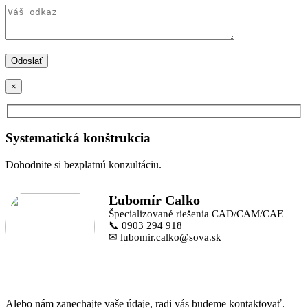
×
Systematická konštrukcia
Dohodnite si bezplatnú konzultáciu.
Ľubomír Calko
Špecializované riešenia CAD/CAM/CAE
📞 0903 294 918
✉ lubomir.calko@sova.sk
Alebo nám zanechajte vaše údaje, radi vás budeme kontaktovať.