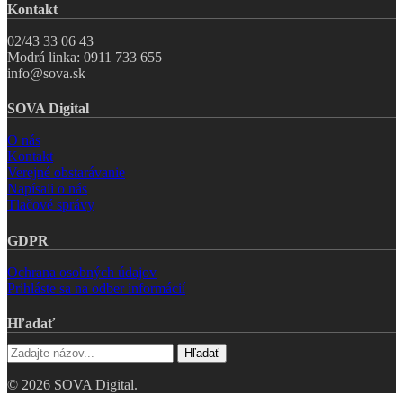
Kontakt
02/43 33 06 43
Modrá linka: 0911 733 655
info@sova.sk
SOVA Digital
O nás
Kontakt
Verejné obstarávanie
Napísali o nás
Tlačové správy
GDPR
Ochrana osobných údajov
Prihláste sa na odber informácií
Hľadať
Hľadať
© 2026 SOVA Digital.