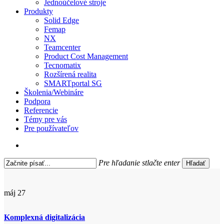
Jednoúčelové stroje
Produkty
Solid Edge
Femap
NX
Teamcenter
Product Cost Management
Tecnomatix
Rozšírená realita
SMARTportal SG
Školenia/Webináre
Podpora
Referencie
Témy pre vás
Pre používateľov
search
Pre hľadanie stlačte enter
Hľadať
Close
Search
máj
27
Komplexná digitalizácia