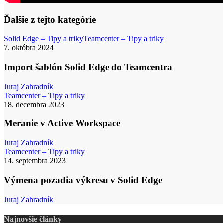
Ďalšie z tejto kategórie
Import
Solid Edge – Tipy a triky
Teamcenter – Tipy a triky
šablón
7. októbra 2024
Solid
Edge
Import šablón Solid Edge do Teamcentra
do
Teamcentra
Juraj Zahradník
Meranie
Teamcenter – Tipy a triky
v
18. decembra 2023
Active
Workspace
Meranie v Active Workspace
Juraj Zahradník
Výmena
Teamcenter – Tipy a triky
pozadia
14. septembra 2023
výkresu
v
Výmena pozadia výkresu v Solid Edge
Solid
Edge
Juraj Zahradník
Najnovšie články