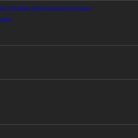
Súťaž CAD Master Solid Edge má prvých víťazov
čnosti