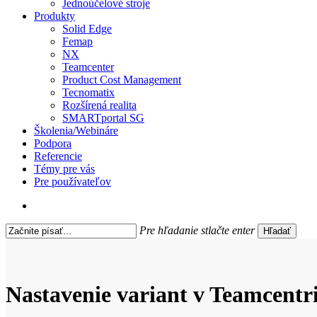
Jednoúčelové stroje
Produkty
Solid Edge
Femap
NX
Teamcenter
Product Cost Management
Tecnomatix
Rozšírená realita
SMARTportal SG
Školenia/Webináre
Podpora
Referencie
Témy pre vás
Pre používateľov
search
Pre hľadanie stlačte enter
Hľadať
Close
Search
Nastavenie variant v Teamcentr