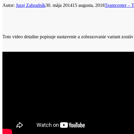
Autor:
Juraj Zahradník
30. mája 2014
15 augusta, 2018
Teamcenter – Ti
Toto video detailne popisuje nastavenie a zobrazovanie variant zost