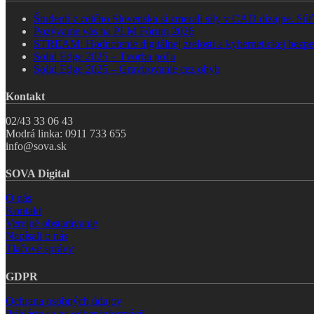
Študenti z celého Slovenska si zmerali sily v CAD dizajne. 
Pozývame vás na PLM Fórum 2026
STREAM: Hodnotenie digitálnej zrelosti a kybernetickej bezpe
Solid Edge 2025 – Tvorba poľa
Solid Edge 2025 – Gravírovanie cez ohyb
Kontakt
02/43 33 06 43
Modrá linka: 0911 733 655
info@sova.sk
SOVA Digital
O nás
Kontakt
Verejné obstarávanie
Napísali o nás
Tlačové správy
GDPR
Ochrana osobných údajov
Prihláste sa na odber informácií