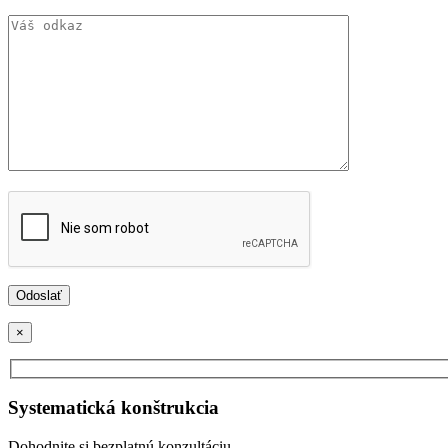
×
Systematická konštrukcia
Dohodnite si bezplatnú konzultáciu.