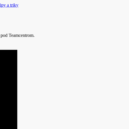
py a triky
áv pod Teamcentrom.