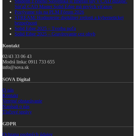
Študenti z celého Slovenska si zmerali sily v CAD dizajne.
Súťaž CAD Master Solid Edge má prvých víťazov
Pozývame vás na PLM Fórum 2026
STREAM: Hodnotenie digitálnej zrelosti a kybernetickej
bezpečnosti
Solid Edge 2025 – Tvorba poľa
Solid Edge 2025 – Gravírovanie cez ohyb
Kontakt
02/43 33 06 43
Modrá linka: 0911 733 655
info@sova.sk
SOVA Digital
O nás
Kontakt
Verejné obstarávanie
Napísali o nás
Tlačové správy
GDPR
Ochrana osobných údajov