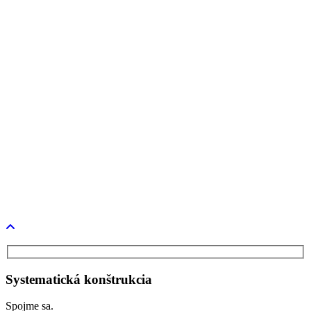
Tlač a médiá
Napísali o nás
Tlačové správy
Verejné obstarávanie
Projekty
Kariéra
O nás
Kontakt
industry4.sk
TestBed 4.0
Systematická konštrukcia
Spojme sa.