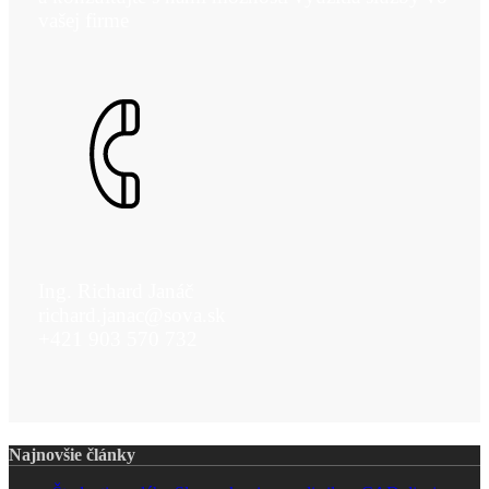
vašej firme
Ing. Richard Janáč
richard.janac@sova.sk
+421 903 570 732
Najnovšie články