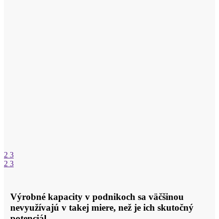
2
3
2
3
Výrobné kapacity v podnikoch sa väčšinou
nevyužívajú v takej miere, než je ich skutočný
potenciál.