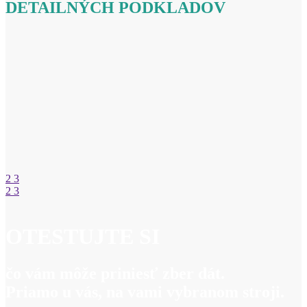
DETAILNÝCH PODKLADOV
2
3
2
3
OTESTUJTE SI
čo vám môže priniesť zber dát.
Priamo u vás, na vami vybranom stroji.