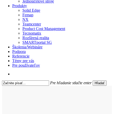
Jednoúčelové stroje
Produkty
Solid Edge
Femap
NX
Teamcenter
Product Cost Management
Tecnomatix
Rozšírená realita
SMARTportal SG
Školenia/Webináre
Podpora
Referencie
Témy pre vás
Pre používateľov
search
Pre hľadanie stlačte enter
Hľadať
Close
Search