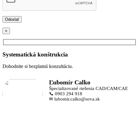
×
Systematická konštrukcia
Dohodnite si bezplatnú konzultáciu.
Ľubomír Calko
Špecializované riešenia CAD/CAM/CAE
📞 0903 294 918
✉ lubomir.calko@sova.sk
Alebo nám zanechajte vaše údaje, radi vás budeme kontaktovať.