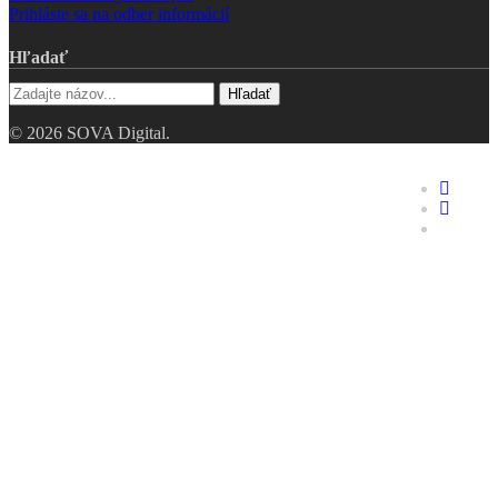
Prihláste sa na odber informácií
Hľadať
Hľadať
© 2026 SOVA Digital.
Riešenia
faceboo
linkedin
Hodnotenie digitálnej
youtube
zrelosti
Digitálne dvojča
Industry 4.0 – pre TOP
manažment
Opakovaná výroba
Zákazková výroba
Nástrojárne
Jednoúčelové stroje